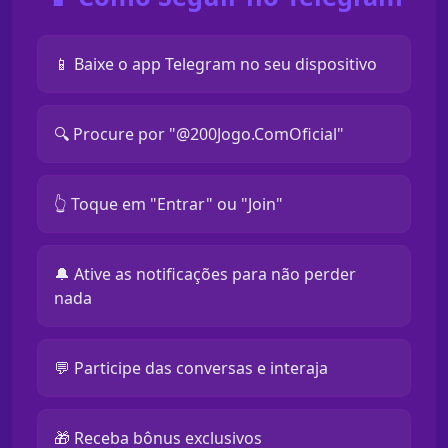
📱 Baixe o app Telegram no seu dispositivo
🔍 Procure por "@200Jogo.ComOficial"
👆 Toque em "Entrar" ou "Join"
🔔 Ative as notificações para não perder
nada
💬 Participe das conversas e interaja
🎁 Receba bônus exclusivos