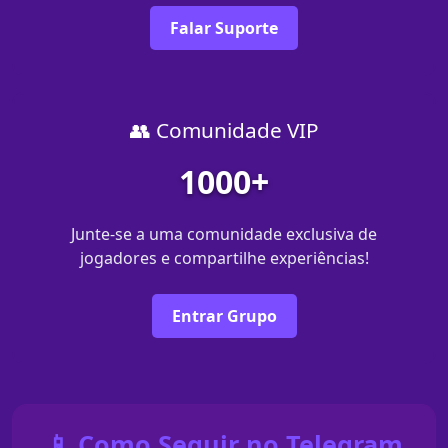
Falar Suporte
👥 Comunidade VIP
1000+
Junte-se a uma comunidade exclusiva de
jogadores e compartilhe experiências!
Entrar Grupo
📱 Como Seguir no Telegram