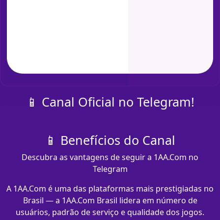
📱 Canal Oficial no Telegram!
📱 Benefícios do Canal
Descubra as vantagens de seguir a 1AA.Com no
Telegram
A 1AA.Com é uma das plataformas mais prestigiadas no
Brasil — a 1AA.Com Brasil lidera em número de
usuários, padrão de serviço e qualidade dos jogos.