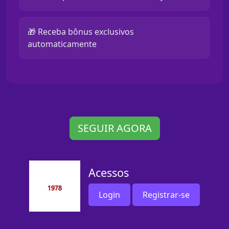
🎁 Receba bônus exclusivos
automaticamente
SEGUIR AGORA
Acessos
Login
Registrar-se