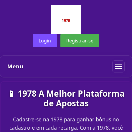
Login
Registrar-se
Menu
📱 1978 A Melhor Plataforma
de Apostas
Cadastre-se na 1978 para ganhar bônus no
cadastro e em cada recarga. Com a 1978, você