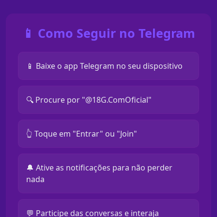
📱 Como Seguir no Telegram
📱 Baixe o app Telegram no seu dispositivo
🔍 Procure por "@18G.ComOficial"
👆 Toque em "Entrar" ou "Join"
🔔 Ative as notificações para não perder
nada
💬 Participe das conversas e interaja