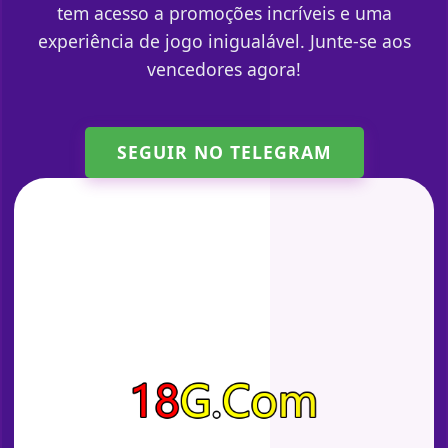
tem acesso a promoções incríveis e uma
experiência de jogo inigualável. Junte-se aos
vencedores agora!
SEGUIR NO TELEGRAM