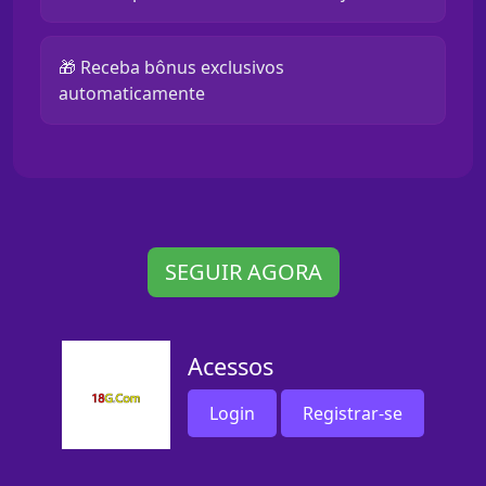
🎁 Receba bônus exclusivos
automaticamente
SEGUIR AGORA
Acessos
Login
Registrar-se