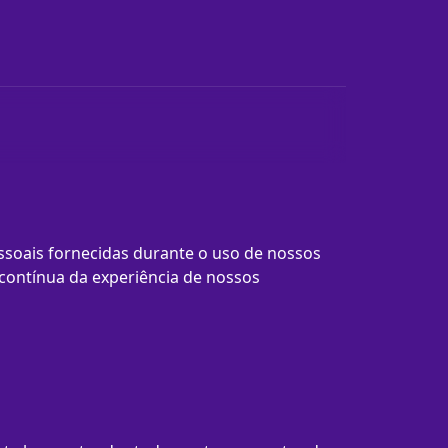
ssoais fornecidas durante o uso de nossos
 contínua da experiência de nossos