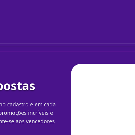
postas
no cadastro e em cada
promoções incríveis e
unte-se aos vencedores