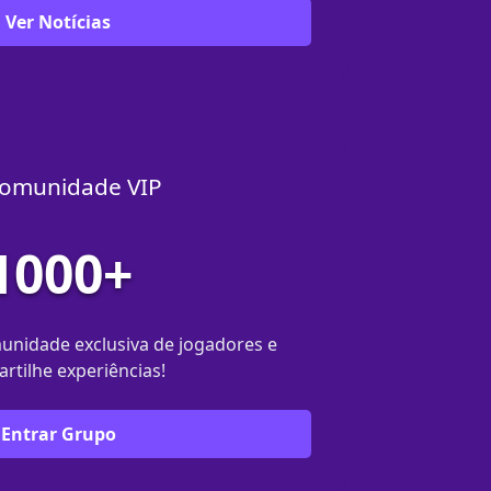
Ver Notícias
Comunidade VIP
1000+
unidade exclusiva de jogadores e
rtilhe experiências!
Entrar Grupo