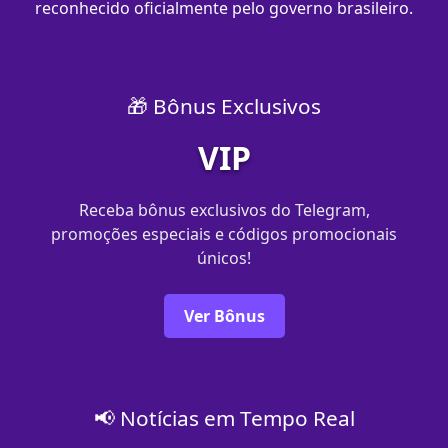
reconhecido oficialmente pelo governo brasileiro.
🎁 Bônus Exclusivos
VIP
Receba bônus exclusivos do Telegram,
promoções especiais e códigos promocionais
únicos!
Ver Bônus
📢 Notícias em Tempo Real