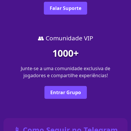
Falar Suporte
👥 Comunidade VIP
1000+
Junte-se a uma comunidade exclusiva de
jogadores e compartilhe experiências!
Entrar Grupo
📱 Como Seguir no Telegram