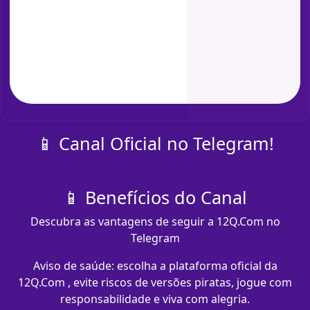
📱 Canal Oficial no Telegram!
📱 Benefícios do Canal
Descubra as vantagens de seguir a 12Q.Com no
Telegram
Aviso de saúde: escolha a plataforma oficial da
12Q.Com , evite riscos de versões piratas, jogue com
responsabilidade e viva com alegria.