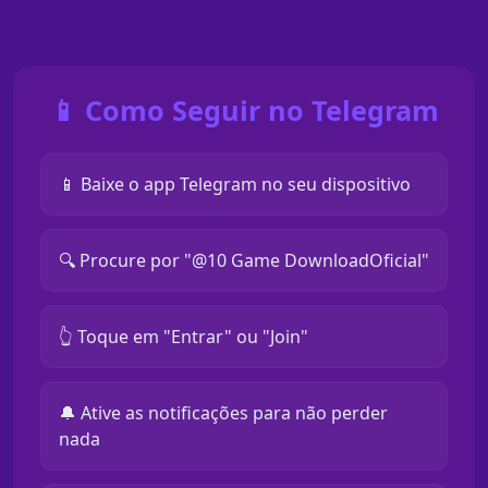
📱 Como Seguir no Telegram
📱 Baixe o app Telegram no seu dispositivo
🔍 Procure por "@10 Game DownloadOficial"
👆 Toque em "Entrar" ou "Join"
🔔 Ative as notificações para não perder
nada