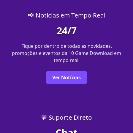
📢 Notícias em Tempo Real
24/7
Fique por dentro de todas as novidades,
promoções e eventos da 10 Game Download em
tempo real!
Ver Notícias
💬 Suporte Direto
Chat