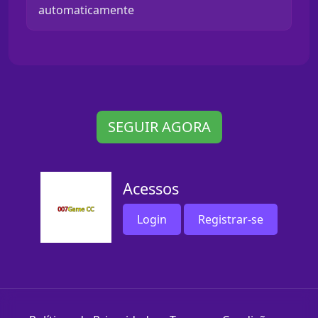
automaticamente
SEGUIR AGORA
Acessos
Login
Registrar-se