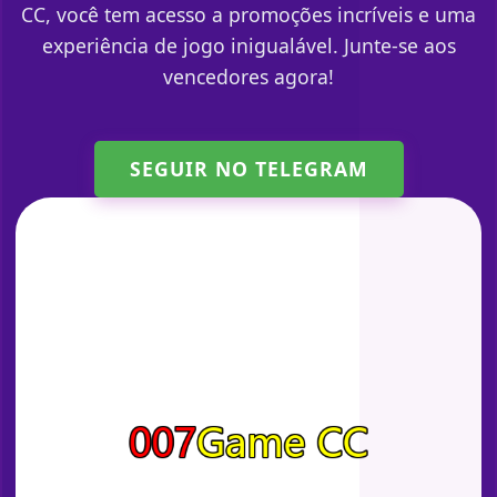
CC, você tem acesso a promoções incríveis e uma
experiência de jogo inigualável. Junte-se aos
vencedores agora!
SEGUIR NO TELEGRAM