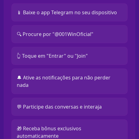
📱 Baixe o app Telegram no seu dispositivo
🔍 Procure por "@001WinOficial"
👆 Toque em "Entrar" ou "Join"
🔔 Ative as notificações para não perder
nada
💬 Participe das conversas e interaja
🎁 Receba bônus exclusivos
automaticamente