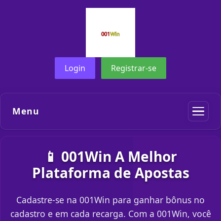
Login
Registrar-se
Menu
📱 001Win A Melhor
Plataforma de Apostas
Cadastre-se na 001Win para ganhar bônus no
cadastro e em cada recarga. Com a 001Win, você