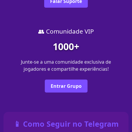
Falar Suporte
👥 Comunidade VIP
1000+
Junte-se a uma comunidade exclusiva de
jogadores e compartilhe experiências!
Entrar Grupo
📱 Como Seguir no Telegram